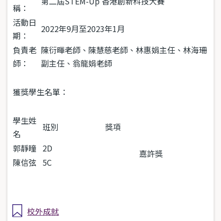
第二屆STEM-Up 香港創新科技大賽
稱：
活動日
2022年9月至2023年1月
期：
負責老
陳衍暉老師、陳慧慈老師、林惠娟主任、林海珊
師：
副主任、翁龍娟老師
獲獎學生名單：
學生姓
班別
獎項
名
郭靜曈
2D
嘉許獎
陳信弦
5C
校外成就