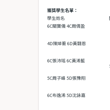
獲獎學生名單：
學生姓名
6C關寶儀 4C周倩盈
4D陳焯蘅 6D黃翾恩
6C張沛瑶 6C黃浠藍
5C周子峰 5D張豫翔
6C布逸浠 5D沈詠嘉