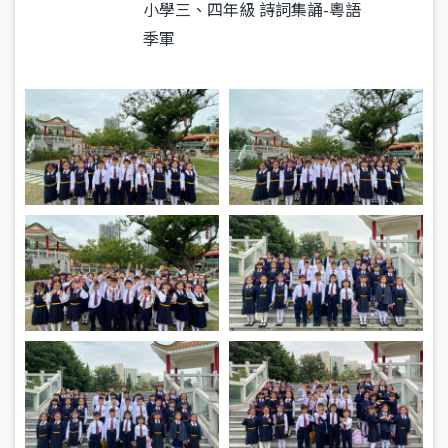
小學三、四年級 詩詞集誦-粵語
季軍