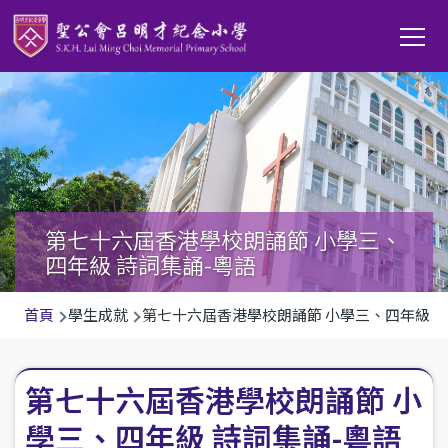
移至主內容
Main
T
navi
第七十六屆香港學校朗誦節 小學三、
四年級 詩詞集誦-粵語
導
首頁
學生成就
第七十六屆香港學校朗誦節 小學三、四年級 詩
航
連
第七十六屆香港學校朗誦節 小
結
學三、四年級 詩詞集誦-粵語