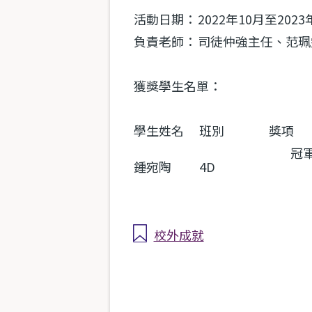
活動日期：
2022年10月至2023
負責老師：
司徒仲強主任、范珮
獲獎學生名單：
學生姓名
班別
獎項
冠
鍾宛陶
4D
校外成就