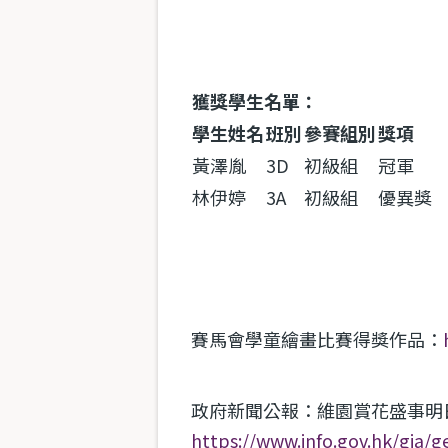
獲獎學生名單：
學生姓名
班別
參賽組別
獎項
黃澤胤
3D
初級組
冠軍
林伊婷
3A
初級組
優異獎
賽馬會學童繪畫比賽得獎作品：
政府新聞公報：維園賞花盛事明
https://www.info.gov.hk/gia/