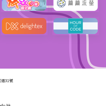
道31號
edu.hk