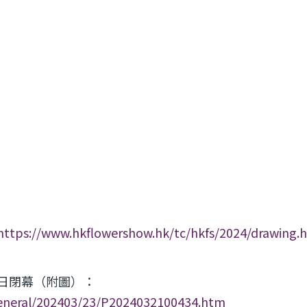
https://www.hkflowershow.hk/tc/hkfs/2024/drawing.
日閉幕（附圖）：
general/202403/23/P2024032100434.htm