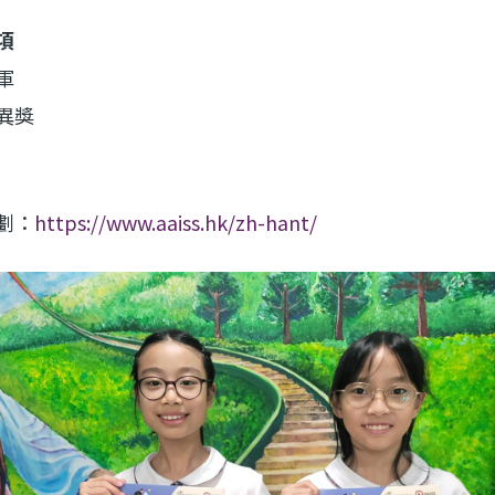
項
軍
異獎
劃：
https://www.aaiss.hk/zh-hant/