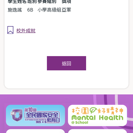
學生姓名
班別
參賽組別
獎項
施逸謠
6B
小學高級組
亞軍
校外成就
返回