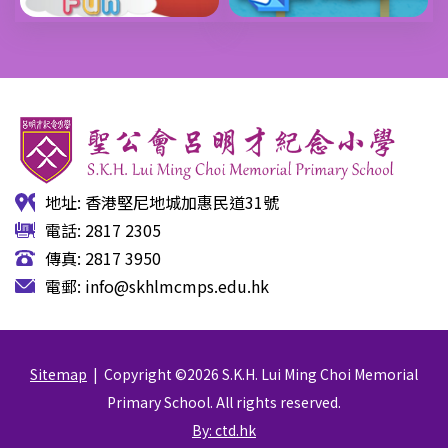
地址: 香港堅尼地城加惠民道31號
電話: 2817 2305
傳真: 2817 3950
電郵:
info@skhlmcmps.edu.hk
Sitemap
| Copyright ©
2026 S.K.H. Lui Ming Choi Memorial
Primary School. All rights reserved.
By: ctd.hk