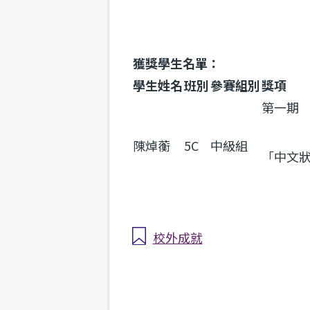
獲獎學生名單：
學生姓名
班別
參賽組別
獎項
第一期
陳焯蘅
5C
中級組
「中文
校外成就