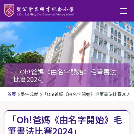
移至主內容
Main
T
navi
「Oh!爸媽《由名字開始》毛筆書法
比賽2024」
導
首頁
學生成就
「Oh!爸媽《由名字開始》毛筆書法比賽2024
航
連
「Oh!爸媽《由名字開始》毛
結
筆書法比賽2024」