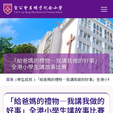
移至主內容
Main
T
navi
「給爸媽的禮物—我講我做的好事」
全港小學生講故事比賽
導
首頁
學生成就
「給爸媽的禮物—我講我做的好事」全港小學
航
連
「給爸媽的禮物—我講我做的
結
好事」全港小學生講故事比賽