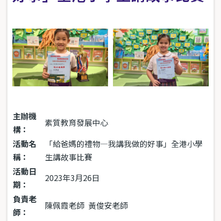
主辦機
素質教育發展中心
構：
活動名
「給爸媽的禮物—我講我做的好事」全港小學
稱：
生講故事比賽
活動日
2023年3月26日
期：
負責老
陳佩霞老師 黃俊安老師
師：