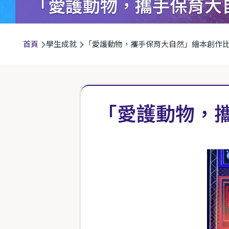
「愛護動物，攜手保育大
導
首頁
學生成就
「愛護動物，攜手保育大自然」繪本創作
航
連
結
「愛護動物，