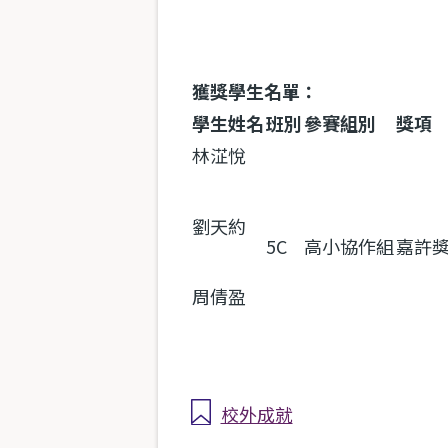
獲獎學生名單：
學生姓名
班別
參賽組別
獎項
林淽悅
劉天約
5C
高小協作組
嘉許
周倩盈
校外成就