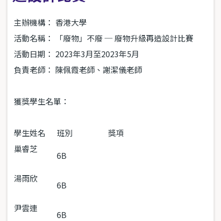
主辦機構：
香港大學
活動名稱：
「廢物」不廢 ─ 廢物升級再造設計比賽
活動日期：
2023年3月至2023年5月
負責老師：
陳佩霞老師、謝潔儀老師
獲獎學生名單：
學生姓名
班別
獎項
巢睿芝
6B
湯雨欣
6B
尹雲連
6B