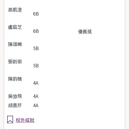
高凱澄
6B
盧庭芝
6B
優異獎
陳頌晞
5B
張剴珼
5B
陳韵薇
4A
吳慠飛
4A
胡嘉芹
4A
校外成就