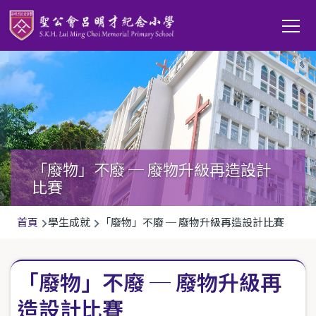
移至主內容
Main
T
navi
「廢物」不廢 ─ 廢物升級再造設計
比賽
導
首頁
學生成就
「廢物」不廢 ─ 廢物升級再造設計比賽
航
連
「廢物」不廢 ─ 廢物升級再
結
造設計比賽