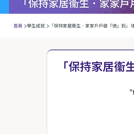
「保持家居衞生．家家戶
導
首頁
學生成就
「保持家居衞生．家家戶戶做『德』到」 
航
連
結
「保持家居衞